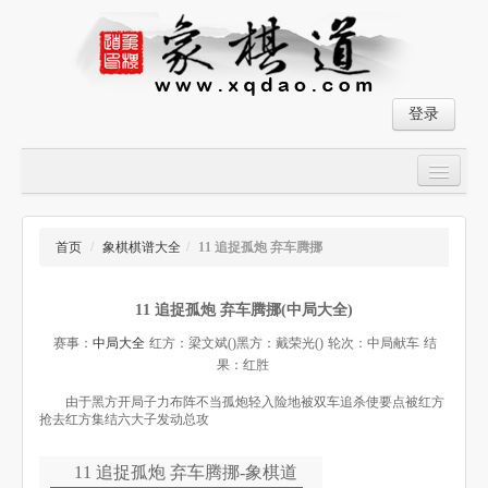
登录
首页
大师对局
首页
/
象棋棋谱大全
/
11 追捉孤炮 弃车腾挪
中国象棋经典残局
11 追捉孤炮 弃车腾挪(中局大全)
象棋棋谱
赛事：
中局大全
红方：梁文斌()
黑方：戴荣光()
轮次：中局献车
结
残局破解
果：红胜
象棋小游戏
由于黑方开局子力布阵不当孤炮轻入险地被双车追杀使要点被红方
抢去红方集结六大子发动总攻
11 追捉孤炮 弃车腾挪-象棋道