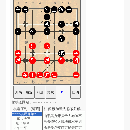
１２３４５６７８９
楚 河 汉 界
九八七六五四三二一
象棋道网站，www.xqdao.com
棋谱序列 [
隐藏
]
注解
添加着法
修改注解
====棋局开始*
1.车八进三
炮７平８
2.车一平二