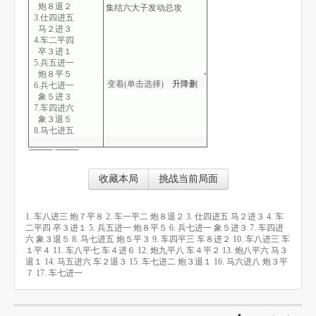
炮８退２
3.仕四进五
马２进３
4.车二平四
卒３进１
5.兵五进一
炮８平５
变着(单击选择)
升
降
删
6.兵七进一
象５进３
7.车四进六
象３退５
8.马七进五
炮５平３
9.车四平三
车８进２
10.车八进三
收藏本局
挑战当前局面
车１平４
11.车八平七
车４进６
1. 车八进三 炮７平８ 2. 车一平二 炮８退２ 3. 仕四进五 马２进３ 4. 车
12.炮九平八
二平四 卒３进１ 5. 兵五进一 炮８平５ 6. 兵七进一 象５进３ 7. 车四进
车４平２
六 象３退５ 8. 马七进五 炮５平３ 9. 车四平三 车８进２ 10. 车八进三 车
13.炮八平六
１平４ 11. 车八平七 车４进６ 12. 炮九平八 车４平２ 13. 炮八平六 马３
马３退１
退１ 14. 马五进六 车２退３ 15. 车七进二 炮３退１ 16. 马六进八 炮３平
14.马五进六
７ 17. 车七进一
车２退３
15.车七进二
炮３退１*
16.马六进八