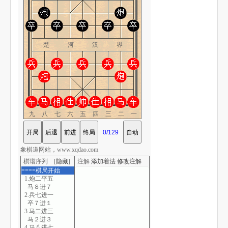
楚 河 汉 界
九八七六五四三二一
象棋道网站，www.xqdao.com
棋谱序列 [
隐藏
]
注解
添加着法
修改注解
====棋局开始
1.炮二平五
马８进７
2.兵七进一
卒７进１
3.马二进三
马２进３
4.马八进七