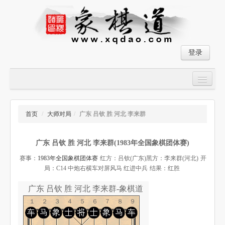
登录
首页
大师对局
首页
/
大师对局
/
广东 吕钦 胜 河北 李来群
中国象棋经典残局
广东 吕钦 胜 河北 李来群(1983年全国象棋团体赛)
象棋棋谱
赛事：
1983年全国象棋团体赛
红方：吕钦(广东)
黑方：李来群(河北)
开
残局破解
局：C14 中炮右横车对屏风马 红进中兵
结果：红胜
象棋小游戏
广东 吕钦 胜 河北 李来群-象棋道
１２３４５６７８９