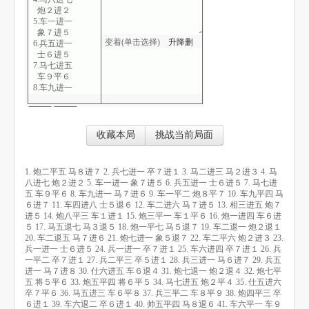
炮２进２
5.车一进一
象７进５
变着(单击选择)
升
降
删
6.兵五进一
士６进５
7.马七进五
车９平６
8.车九进一
马７进６
9.车一平二
炮８平７
10.车九平四
收藏本局
挑战当前局面
马６进７
11.车四进八
士５退６
1. 炮二平五 马８进７ 2. 兵七进一 卒７进１ 3. 马二进三 马２进３ 4. 马
12.车二进六
八进七 炮２进２ 5. 车一进一 象７进５ 6. 兵五进一 士６进５ 7. 马七进
马７进５
五 车９平６ 8. 车九进一 马７进６ 9. 车一平二 炮８平７ 10. 车九平四 马
13.相三进五
６进７ 11. 车四进八 士５退６ 12. 车二进六 马７进５ 13. 相三进五 炮７
炮７进５
进５ 14. 炮八平三 车１进１ 15. 炮三平一 车１平６ 16. 炮一进四 车６进
14.炮八平三
５ 17. 马五退七 马３退５ 18. 炮一平七 马５退７ 19. 车二退一 炮２退１
车１进１
20. 车二退五 马７进６ 21. 炮七进一 象５退７ 22. 车二平六 炮２进３ 23.
15.炮三平一
兵一进一 士６进５ 24. 兵一进一 卒７进１ 25. 车六进四 卒７进１ 26. 兵
车１平６
一平二 卒７进１ 27. 兵二平三 卒５进１ 28. 兵三进一 马６进７ 29. 兵五
16.炮一进四
进一 马７进８ 30. 仕六进五 车６退４ 31. 炮七退一 炮２退４ 32. 炮七平
车６进５
五 将５平６ 33. 炮五平四 将６平５ 34. 马七进五 炮２平４ 35. 仕五进六
17.马五退七
卒７平６ 36. 马五进三 车６平８ 37. 兵三平二 车８平９ 38. 炮四平三 卒
马３退５
６进１ 39. 车六退二 卒６进１ 40. 帅五平四 马８退６ 41. 车六平一 车９
18.炮一平七