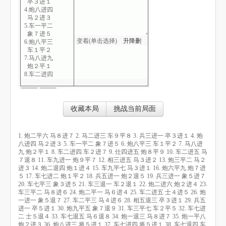
卒３进１
4.炮八进四
马２进３
5.车一平二
象７进５
变着(单击选择)
升
降
删
6.炮八平三
车１平２
7.马八进九
炮２平１
8.车二进四
车２进７
9.仕四进五
炮８平９
10.车二进五
收藏本局
挑战当前局面
马７退８
11.车九进一
炮９平７
1. 炮二平六 马８进７ 2. 马二进三 车９平８ 3. 兵三进一 卒３进１ 4. 炮
12.相三进五
八进四 马２进３ 5. 车一平二 象７进５ 6. 炮八平三 车１平２ 7. 马八进
马３进２
九 炮２平１ 8. 车二进四 车２进７ 9. 仕四进五 炮８平９ 10. 车二进五 马
13.炮三平二
７退８ 11. 车九进一 炮９平７ 12. 相三进五 马３进２ 13. 炮三平二 马２
马２进３
进３ 14. 炮二退四 炮１进４ 15. 车九平七 马３进１ 16. 炮六平九 炮７进
14.炮二退四
５ 17. 车七进二 炮１平２ 18. 兵五进一 炮２退５ 19. 兵三进一 象５进７
炮１进４
20. 车七平三 象３进５ 21. 车三退一 车２退１ 22. 炮二进六 炮２进４ 23.
15.车九平七
车三平二 马８进６ 24. 炮二平一 马６进４ 25. 车二进五 士４进５ 26. 炮
马３进１
一进一 象５退７ 27. 车二平三 马４进６ 28. 相五退三 卒３进１ 29. 兵五
16.炮六平九
进一 卒５进１ 30. 炮九平五 象７退９ 31. 车三平七 车２平５ 32. 车七进
炮７进５
二 士５退４ 33. 车七退五 马６退８ 34. 炮一退三 马８进７ 35. 炮一平八
17.车七进二
炮２进３ 36. 炮八进三 将５进１ 37. 车七进四 将５进１ 38. 车七退四 车