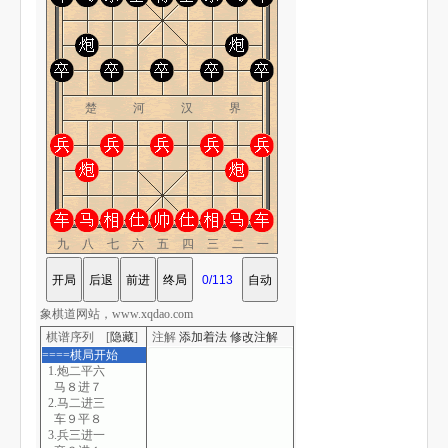
楚 河 汉 界
九八七六五四三二一
象棋道网站，www.xqdao.com
棋谱序列 [
隐藏
]
注解
添加着法
修改注解
====棋局开始
1.炮二平六
马８进７
2.马二进三
车９平８
3.兵三进一