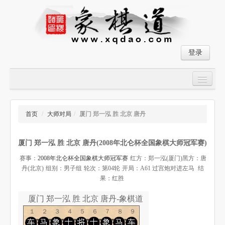
登录
首页
大师对局
首页
/
大师对局
/
厦门 郑一泓 胜 北京 唐丹
中国象棋经典残局
厦门 郑一泓 胜 北京 唐丹(2008年北仑杯全国象棋大师冠军赛)
象棋棋谱
赛事：
2008年北仑杯全国象棋大师冠军赛
红方：郑一泓(厦门)
黑方：唐
残局破解
丹(北京)
组别：男子组
轮次：第04轮
开局：A61 过宫炮对进左马
结
果：红胜
象棋小游戏
厦门 郑一泓 胜 北京 唐丹-象棋道
１２３４５６７８９