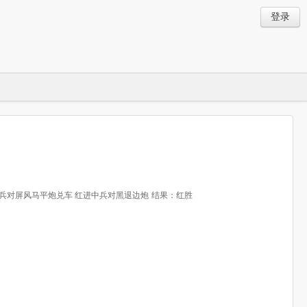
登录
七兵对屏风马平炮兑车 红进中兵对黑退边炮
结果：红胜