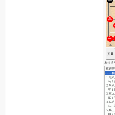
九
象棋道网站
棋谱序
====
1.炮
马２
2.马
卒３
3.车
车１
4.车
马８
5.兵
炮２