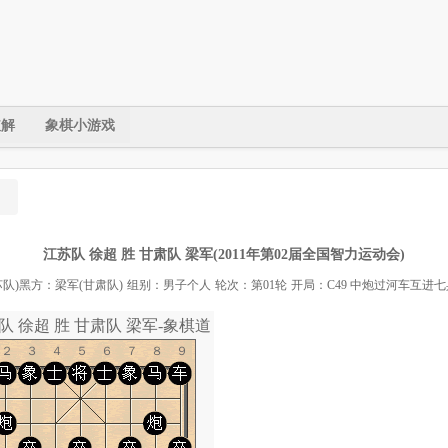
破解
象棋小游戏
江苏队 徐超 胜 甘肃队 梁军(2011年第02届全国智力运动会)
队)
黑方：梁军(甘肃队)
组别：男子个人
轮次：第01轮
开局：C49 中炮过河车互进
队 徐超 胜 甘肃队 梁军-象棋道
１２３４５６７８９