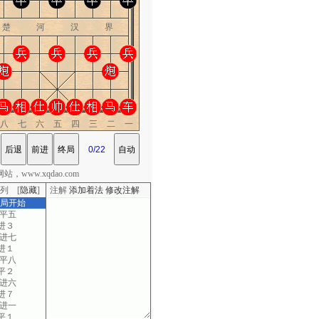
楚 河 汉 界
八七六五四三二一
，www.xqdao.com
列 [
隐藏
]
注解
添加着法
修改注解
棋局开始
八平五
进３
八进七
进１
九平八
平２
八进六
进７
三进一
平１