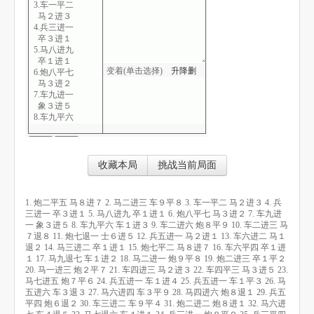
3.车一平二
马２进３
4.兵三进一
卒３进１
5.马八进九
卒１进１
变着(单击选择)
升
降
删
6.炮八平七
马３进２
7.车九进一
象３进５
8.车九平六
车１进３
9.车二进六
炮８平９
10.车二进三
收藏本局
挑战当前局面
马７退８
11.炮七退一
士６进５
1. 炮二平五 马８进７ 2. 马二进三 车９平８ 3. 车一平二 马２进３ 4. 兵
12.兵五进一
三进一 卒３进１ 5. 马八进九 卒１进１ 6. 炮八平七 马３进２ 7. 车九进
马２进１
一 象３进５ 8. 车九平六 车１进３ 9. 车二进六 炮８平９ 10. 车二进三 马
13.车六进二
７退８ 11. 炮七退一 士６进５ 12. 兵五进一 马２进１ 13. 车六进二 马１
马１退２
退２ 14. 马三进二 卒１进１ 15. 炮七平二 马８进７ 16. 车六平四 卒１进
14.马三进二
１ 17. 马九退七 车１进２ 18. 马二进一 炮９平８ 19. 炮二进三 卒１平２
卒１进１
20. 马一进三 炮２平７ 21. 车四进三 马２进３ 22. 车四平三 马３进５ 23.
15.炮七平二
马七进五 炮７平６ 24. 兵五进一 车１进４ 25. 兵五进一 车１平３ 26. 马
马８进７
五进六 车３退３ 27. 马六进四 车３平９ 28. 马四进六 炮８退１ 29. 兵五
16.车六平四
平四 炮６退２ 30. 车三进二 车９平４ 31. 炮二进二 炮８进１ 32. 马六进
卒１进１