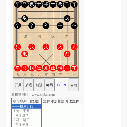
楚 河 汉 界
九八七六五四三二一
象棋道网站，www.xqdao.com
棋谱序列 [
隐藏
]
注解
添加着法
修改注解
====棋局开始
1.炮二平五
马８进７
2.马二进三
车９平８