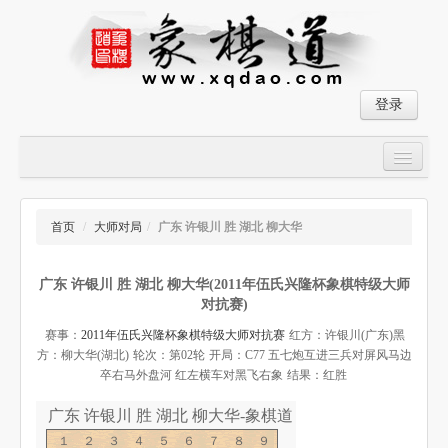
登录
首页
大师对局
首页
/
大师对局
/
广东 许银川 胜 湖北 柳大华
中国象棋经典残局
广东 许银川 胜 湖北 柳大华(2011年伍氏兴隆杯象棋特级大师
象棋棋谱
对抗赛)
残局破解
赛事：
2011年伍氏兴隆杯象棋特级大师对抗赛
红方：许银川(广东)
黑
方：柳大华(湖北)
轮次：第02轮
开局：C77 五七炮互进三兵对屏风马边
象棋小游戏
卒右马外盘河 红左横车对黑飞右象
结果：红胜
广东 许银川 胜 湖北 柳大华-象棋道
１２３４５６７８９