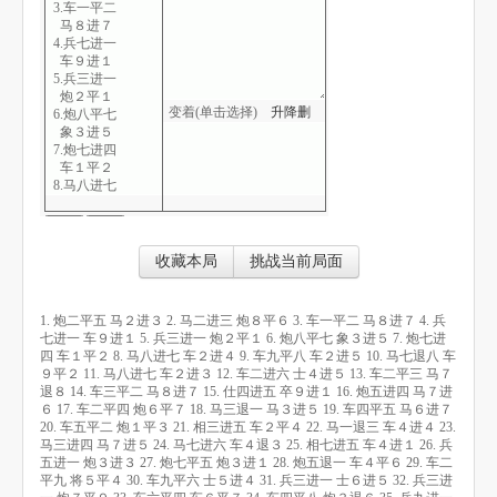
3.车一平二
马８进７
4.兵七进一
车９进１
5.兵三进一
炮２平１
变着(单击选择)
升
降
删
6.炮八平七
象３进５
7.炮七进四
车１平２
8.马八进七
车２进４
9.车九平八
车２进５
10.马七退八
收藏本局
挑战当前局面
车９平２
11.马八进七
车２进３
1. 炮二平五 马２进３ 2. 马二进三 炮８平６ 3. 车一平二 马８进７ 4. 兵
12.车二进六
七进一 车９进１ 5. 兵三进一 炮２平１ 6. 炮八平七 象３进５ 7. 炮七进
士４进５
四 车１平２ 8. 马八进七 车２进４ 9. 车九平八 车２进５ 10. 马七退八 车
13.车二平三
９平２ 11. 马八进七 车２进３ 12. 车二进六 士４进５ 13. 车二平三 马７
马７退８
退８ 14. 车三平二 马８进７ 15. 仕四进五 卒９进１ 16. 炮五进四 马７进
14.车三平二
６ 17. 车二平四 炮６平７ 18. 马三退一 马３进５ 19. 车四平五 马６进７
马８进７
20. 车五平二 炮１平３ 21. 相三进五 车２平４ 22. 马一退三 车４进４ 23.
15.仕四进五
马三进四 马７进５ 24. 马七进六 车４退３ 25. 相七进五 车４进１ 26. 兵
卒９进１
五进一 炮３进３ 27. 炮七平五 炮３进１ 28. 炮五退一 车４平６ 29. 车二
16.炮五进四
平九 将５平４ 30. 车九平六 士５进４ 31. 兵三进一 士６进５ 32. 兵三进
马７进６