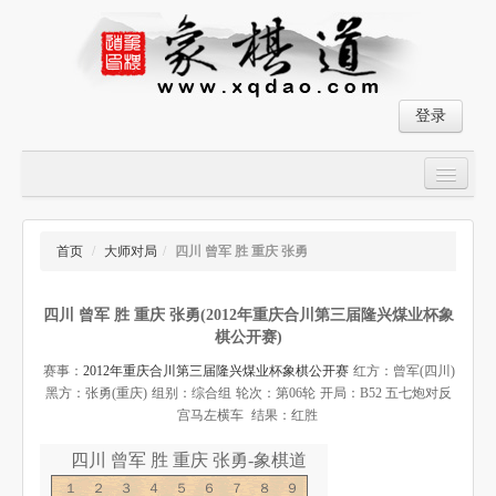
登录
首页
大师对局
首页
/
大师对局
/
四川 曾军 胜 重庆 张勇
中国象棋经典残局
四川 曾军 胜 重庆 张勇(2012年重庆合川第三届隆兴煤业杯象
象棋棋谱
棋公开赛)
残局破解
赛事：
2012年重庆合川第三届隆兴煤业杯象棋公开赛
红方：曾军(四川)
黑方：张勇(重庆)
组别：综合组
轮次：第06轮
开局：B52 五七炮对反
象棋小游戏
宫马左横车
结果：红胜
四川 曾军 胜 重庆 张勇-象棋道
１２３４５６７８９