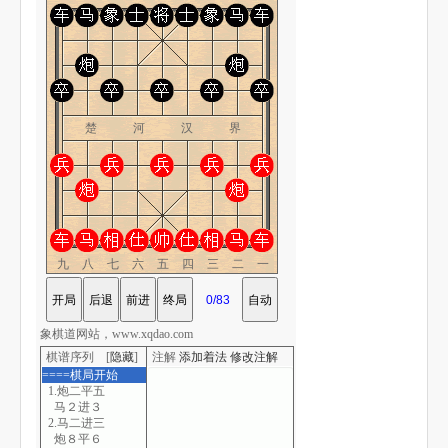
楚 河 汉 界
九八七六五四三二一
象棋道网站，www.xqdao.com
棋谱序列 [
隐藏
]
注解
添加着法
修改注解
====棋局开始
1.炮二平五
马２进３
2.马二进三
炮８平６