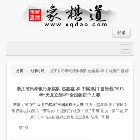
登录
首页
大师对局
首页
/
大师对局
/
浙江省民泰银行象棋队 赵鑫鑫 和 中国澳门 曹岩磊
中国象棋经典残局
浙江省民泰银行象棋队 赵鑫鑫 和 中国澳门 曹岩磊(2015
象棋棋谱
年“天龙立醒杯”全国象棋个人赛)
残局破解
赛事：
2015年“天龙立醒杯”全国象棋个人赛
红方：赵鑫鑫(浙江省民泰
银行象棋队)
黑方：曹岩磊(中国澳门)
组别：男子甲组
轮次：第02轮
开
象棋小游戏
局：E04 仙人指路对士角炮或过宫炮
结果：和棋
第2局