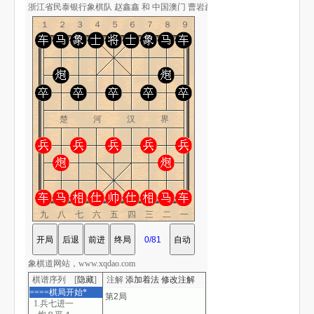
浙江省民泰银行象棋队 赵鑫鑫 和 中国澳门 曹岩磊-象棋道
１２３４５６７８９
楚 河 汉 界
九八七六五四三二一
象棋道网站，www.xqdao.com
棋谱序列 [
隐藏
]
注解
添加着法
修改注解
====棋局开始*
1.兵七进一