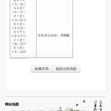
炮８平４
2.马二进三
马８进７
3.车一平二
卒７进１
4.马八进七
车９进１
5.车九进一
车９平３
变着(单击选择)
升
降
删
6.车九平六
士４进５
7.炮二进六
车３进１
8.车二进四
卒３进１
9.车六进三
象３进５
10.相三进五
收藏本局
挑战当前局面
马２进１
11.炮八平九
卒１进１
12.马七进八
马１进２
13.车六进一
车１平３
14.兵七进一
前车进２
网站地图
15.炮九进三