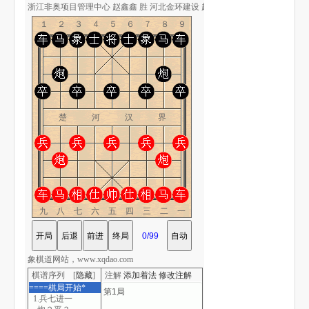
浙江非奥项目管理中心 赵鑫鑫 胜 河北金环建设 赵殿宇-象棋道
１２３４５６７８９
楚 河 汉 界
九八七六五四三二一
象棋道网站，www.xqdao.com
棋谱序列 [
隐藏
]
注解
添加着法
修改注解
====棋局开始*
1.兵七进一