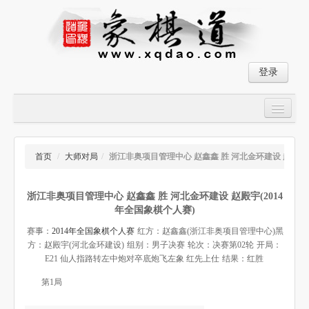
登录
首页
大师对局
首页
/
大师对局
/
浙江非奥项目管理中心 赵鑫鑫 胜 河北金环建设 赵殿宇
中国象棋经典残局
浙江非奥项目管理中心 赵鑫鑫 胜 河北金环建设 赵殿宇(2014
象棋棋谱
年全国象棋个人赛)
残局破解
赛事：
2014年全国象棋个人赛
红方：赵鑫鑫(浙江非奥项目管理中心)
黑
方：赵殿宇(河北金环建设)
组别：男子决赛
轮次：决赛第02轮
开局：
象棋小游戏
E21 仙人指路转左中炮对卒底炮飞左象 红先上仕
结果：红胜
第1局