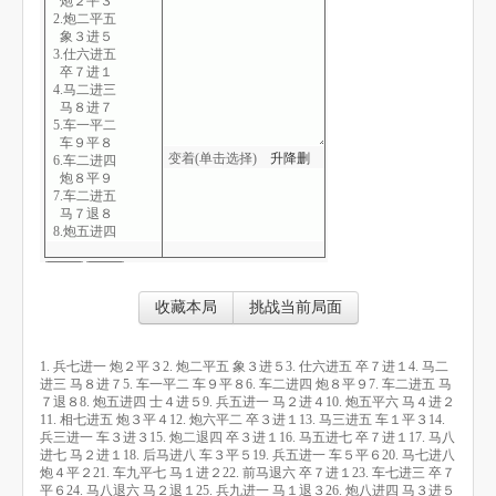
炮２平３
2.炮二平五
象３进５
3.仕六进五
卒７进１
4.马二进三
马８进７
5.车一平二
车９平８
变着(单击选择)
升
降
删
6.车二进四
炮８平９
7.车二进五
马７退８
8.炮五进四
士４进５
9.兵五进一
马２进４
10.炮五平六
收藏本局
挑战当前局面
马４进２
11.相七进五
炮３平４
1. 兵七进一 炮２平３2. 炮二平五 象３进５3. 仕六进五 卒７进１4. 马二
12.炮六平二
进三 马８进７5. 车一平二 车９平８6. 车二进四 炮８平９7. 车二进五 马
卒３进１
７退８8. 炮五进四 士４进５9. 兵五进一 马２进４10. 炮五平六 马４进２
13.马三进五
11. 相七进五 炮３平４12. 炮六平二 卒３进１13. 马三进五 车１平３14.
车１平３
兵三进一 车３进３15. 炮二退四 卒３进１16. 马五进七 卒７进１17. 马八
14.兵三进一
进七 马２进１18. 后马进八 车３平５19. 兵五进一 车５平６20. 马七进八
车３进３
炮４平２21. 车九平七 马１进２22. 前马退六 卒７进１23. 车七进三 卒７
15.炮二退四
平６24. 马八退六 马２退１25. 兵九进一 马１退３26. 炮八进四 马３进５