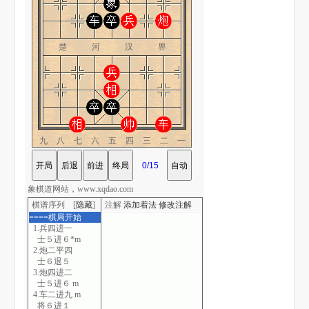
楚 河 汉 界
九八七六五四三二一
象棋道网站，www.xqdao.com
棋谱序列 [
隐藏
]
注解
添加着法
修改注解
====棋局开始
1.兵四进一
士５进６*m
2.炮二平四
士６退５
3.炮四进二
士５进６ m
4.车二进九 m
将６进１