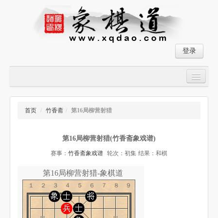
登录
首页
大师对局
首页
/
竹香斋
/
第16局柳营射猎
中国象棋经典残局
第16局柳营射猎(竹香斋象戏谱)
象棋棋谱
赛事：
竹香斋象戏谱
轮次：初集
结果：和棋
残局破解
第16局柳营射猎-象棋道
象棋小游戏
１２３４５６７８９