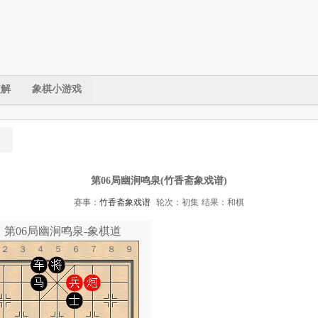
破解
象棋小游戏
第06局幽涧鸣泉(竹香斋象戏谱)
赛事：
竹香斋象戏谱
轮次：初集
结果：和棋
第06局幽涧鸣泉-象棋道
１２３４５６７８９