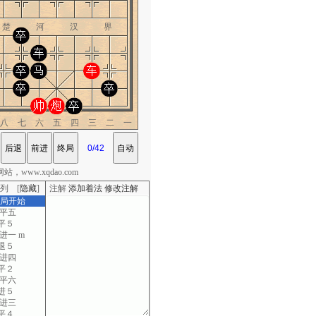
楚 河 汉 界
八七六五四三二一
，www.xqdao.com
列 [
隐藏
]
注解
添加着法
修改注解
棋局开始
三平五
平５
进一 m
退５
五进四
平２
五平六
进５
五进三
平４