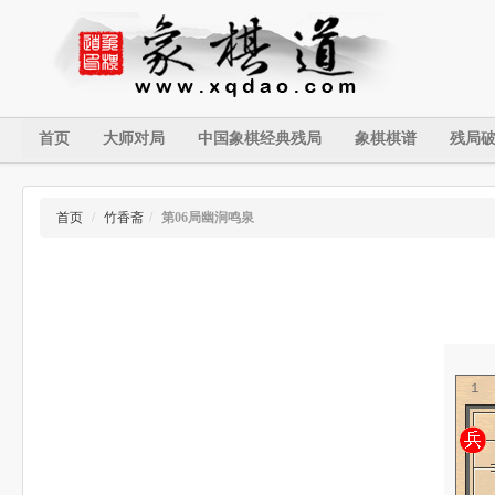
首页
大师对局
中国象棋经典残局
象棋棋谱
残局
首页
/
竹香斋
/
第06局幽涧鸣泉