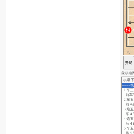
九
象棋道网站
棋谱序
====
1.车
前车
2.车五
前马
3.炮
车４
4.炮
马４
5.车
将５