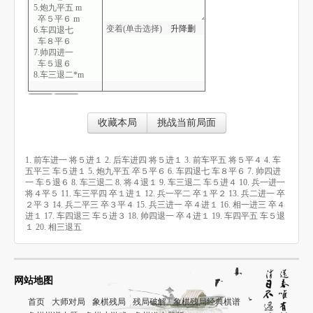
5.炮九平五 m
卒５平６ m
变着(单击选择)
升
降
删
6.车四退七
车８平６
7.帅四进一
车５退６
8.车三退二*m
将４退１
9.车三退二
车５进４
10.兵一进一
收藏本局
挑战当前局面
将４平５
11.车三平四
卒１进１
1. 前车进一 将５进１ 2. 后车进四 将５进１ 3. 前车平五 将５平４ 4. 车
12.兵一平二
五平三 车５进１ 5. 炮九平五 卒５平６ 6. 车四退七 车８平６ 7. 帅四进
卒１平２
一 车５退６ 8. 车三退二 8. 将４退１ 9. 车三退二 车５进４ 10. 兵一进一
13.兵二进一
将４平５ 11. 车三平四 卒１进１ 12. 兵一平二 卒１平２ 13. 兵二进一 卒
卒２平３
２平３ 14. 兵二平三 卒３平４ 15. 兵三进一 卒４进１ 16. 相一进三 卒４
14.兵二平三
进１ 17. 车四退三 车５进３ 18. 帅四退一 卒４进１ 19. 车四平五 车５退
卒３平４
１ 20. 相三退五
15.兵三进一
卒４进１
16.相一进三
卒４进１
17.车四退三
网站地图
车５进３
18.帅四退一
首页
大师对局
象棋残局
残局破解
象棋残局经典棋谱
卒４进１