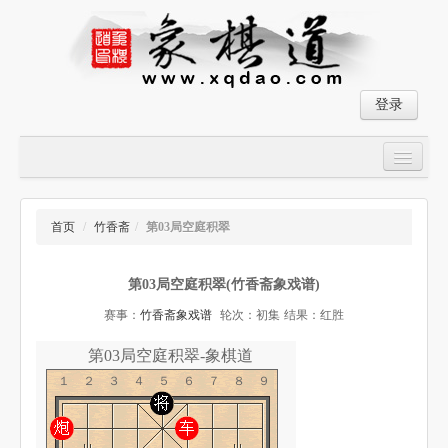
登录
首页
大师对局
首页
/
竹香斋
/
第03局空庭积翠
中国象棋经典残局
第03局空庭积翠(竹香斋象戏谱)
象棋棋谱
赛事：
竹香斋象戏谱
轮次：初集
结果：红胜
残局破解
第03局空庭积翠-象棋道
象棋小游戏
１２３４５６７８９