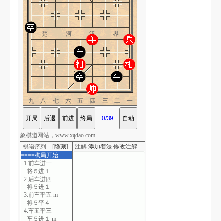
楚 河 汉 界
九八七六五四三二一
象棋道网站，www.xqdao.com
棋谱序列 [
隐藏
]
注解
添加着法
修改注解
====棋局开始
1.前车进一
将５进１
2.后车进四
将５进１
3.前车平五 m
将５平４
4.车五平三
车５进１ m