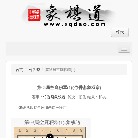
登录
首页
大师对局
首页
/
竹香斋
/
第03局空庭积翠(1)
中国象棋经典残局
第03局空庭积翠(1)(竹香斋象戏谱)
象棋棋谱
赛事：
竹香斋象戏谱
轮次：初集
结果：和棋
残局破解
张雄飞1947年改图朱鹤洲诠注
象棋小游戏
第03局空庭积翠(1)-象棋道
１２３４５６７８９