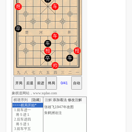
楚 河 汉 界
九八七六五四三二一
象棋道网站，www.xqdao.com
棋谱序列 [
隐藏
]
注解
添加着法
修改注解
====棋局开始*
1.前车进一
将５进１
2.后车进四
将５进１
3.前车平五