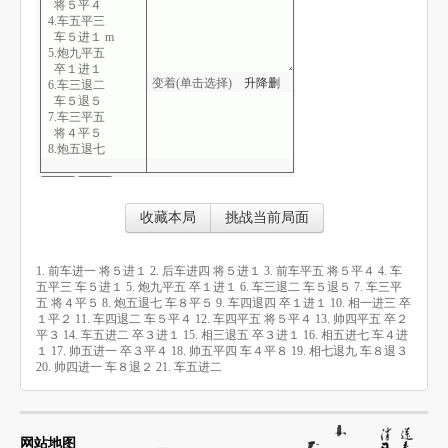
将５平４
4.车五平三
车５进１ m
5.炮九平五
卒１进１
变着(单击选择)
升
降
删
6.车三退二
车５退５
7.车三平五
将４平５
8.炮五退七
车８平５
9.车四退四
卒１进１
10.相一进三
收藏本局
挑战当前局面
卒１平２
11.车四退二
车５平４
1. 前车进一 将５进１ 2. 后车进四 将５进１ 3. 前车平五 将５平４ 4. 车
12.车四平五
五平三 车５进１ 5. 炮九平五 卒１进１ 6. 车三退二 车５退５ 7. 车三平
将５平４
五 将４平５ 8. 炮五退七 车８平５ 9. 车四退四 卒１进１ 10. 相一进三 卒
13.帅四平五
１平２ 11. 车四退二 车５平４ 12. 车四平五 将５平４ 13. 帅四平五 卒２
卒２平３
平３ 14. 车五进二 卒３进１ 15. 相三退五 卒３进１ 16. 相五进七 车４进
14.车五进二
１ 17. 帅五进一 卒３平４ 18. 帅五平四 车４平８ 19. 相七退九 车８退３
卒３进１
20. 帅四进一 车８退２ 21. 车五进二
15.相三退五
卒３进１
16.相五进七
车４进１
17.帅五进一
网站地图