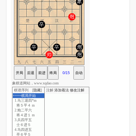
楚 河 汉 界
九八七六五四三二一
象棋道网站，www.xqdao.com
棋谱序列 [
隐藏
]
注解
添加着法
修改注解
====棋局开始
1.马三退四*m
将５平４ m
2.炮二平六
将４进１ m
3.兵四平五
士６进５
4.马四进五
卒６平５