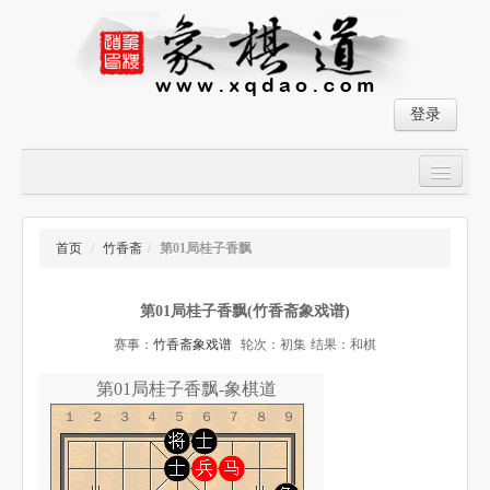
登录
首页
大师对局
首页
/
竹香斋
/
第01局桂子香飘
中国象棋经典残局
第01局桂子香飘(竹香斋象戏谱)
象棋棋谱
赛事：
竹香斋象戏谱
轮次：初集
结果：和棋
残局破解
第01局桂子香飘-象棋道
象棋小游戏
１２３４５６７８９