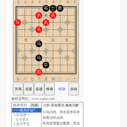
１２３４５６７８９
楚 河 汉 界
九八七六五四三二一
象棋道网站，www.xqdao.com
棋谱序列 [
隐藏
]
注解
添加着法
修改注解
====棋局开始*
1.兵五进一
士６进５
2.兵六平五