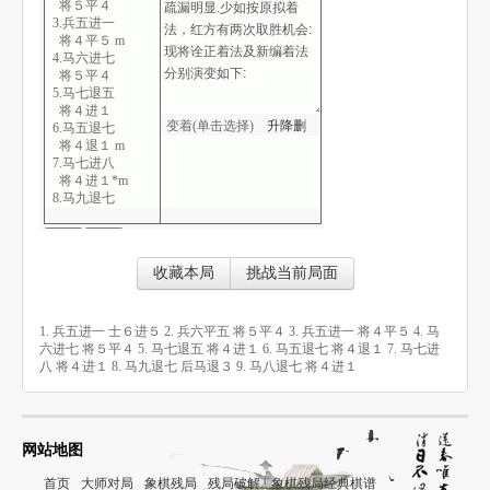
将５平４
3.兵五进一
将４平５ m
4.马六进七
将５平４
5.马七退五
将４进１
变着(单击选择)
升
降
删
6.马五退七
将４退１ m
7.马七进八
将４进１*m
8.马九退七
后马退３
9.马八退七
将４进１*
收藏本局
挑战当前局面
1. 兵五进一 士６进５ 2. 兵六平五 将５平４ 3. 兵五进一 将４平５ 4. 马
六进七 将５平４ 5. 马七退五 将４进１ 6. 马五退七 将４退１ 7. 马七进
八 将４进１ 8. 马九退七 后马退３ 9. 马八退七 将４进１
网站地图
首页
大师对局
象棋残局
残局破解
象棋残局经典棋谱