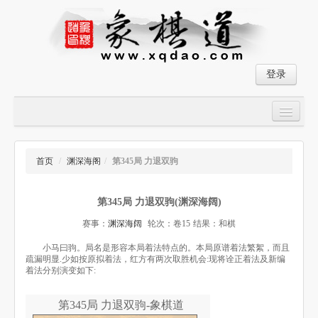
登录
首页
大师对局
首页
/
渊深海阁
/
第345局 力退双驹
中国象棋经典残局
第345局 力退双驹(渊深海阔)
象棋棋谱
赛事：
渊深海阔
轮次：卷15
结果：和棋
残局破解
小马曰驹。局名是形容本局着法特点的。本局原谱着法繁絮，而且
疏漏明显.少如按原拟着法，红方有两次取胜机会:现将诠正着法及新编
象棋小游戏
着法分别演变如下:
第345局 力退双驹-象棋道