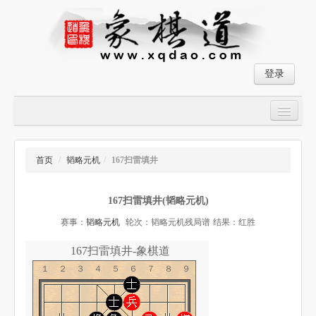
登录
首页
大师对局
首页
/
韬略元机
/
167扫雷填井
中国象棋经典残局
167扫雷填井(韬略元机)
象棋棋谱
赛事：
韬略元机
轮次：韬略元机残局谱
结果：红胜
残局破解
167扫雷填井-象棋道
象棋小游戏
１２３４５６７８９