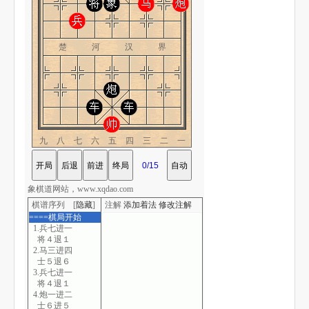
楚 河 汉 界
九八七六五四三二一
象棋道网站，www.xqdao.com
棋谱序列 [
隐藏
]
注解
添加着法
修改注解
====棋局开始
1.兵七进一
将４退１
2.马三进四
士５退６
3.兵七进一
将４退１
4.炮一进二
士６进５