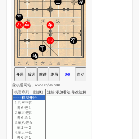
楚 河 汉 界
九八七六五四三二一
象棋道网站，www.xqdao.com
棋谱序列 [
隐藏
]
注解
添加着法
修改注解
====棋局开始
1.兵三平四
将６进１
2.车五进四
将６退１
3.车八进五
车１平２
4.车五平四
将６进１