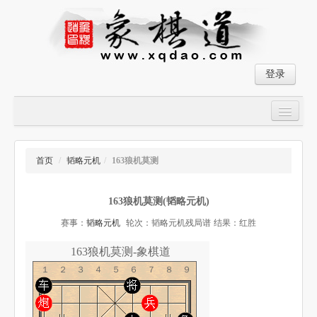
登录
首页
大师对局
首页
/
韬略元机
/
163狼机莫测
中国象棋经典残局
163狼机莫测(韬略元机)
象棋棋谱
赛事：
韬略元机
轮次：韬略元机残局谱
结果：红胜
残局破解
163狼机莫测-象棋道
象棋小游戏
１２３４５６７８９