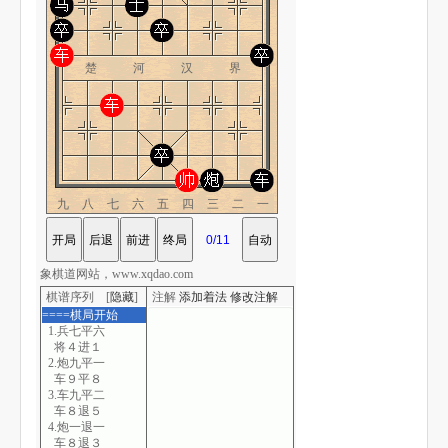
楚 河 汉 界
九八七六五四三二一
象棋道网站，www.xqdao.com
棋谱序列 [
隐藏
]
注解
添加着法
修改注解
====棋局开始
1.兵七平六
将４进１
2.炮九平一
车９平８
3.车九平二
车８退５
4.炮一退一
车８退３