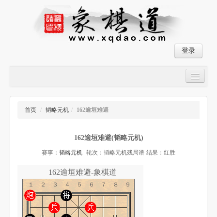
登录
首页
大师对局
首页
/
韬略元机
/
162逾垣难避
中国象棋经典残局
162逾垣难避(韬略元机)
象棋棋谱
赛事：
韬略元机
轮次：韬略元机残局谱
结果：红胜
残局破解
162逾垣难避-象棋道
象棋小游戏
１２３４５６７８９