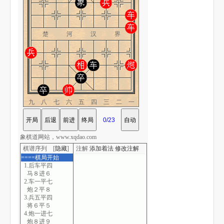
楚 河 汉 界
九八七六五四三二一
象棋道网站，www.xqdao.com
棋谱序列 [
隐藏
]
注解
添加着法
修改注解
====棋局开始
1.后车平四
马８进６
2.车一平七
炮２平８
3.兵五平四
将６平５
4.炮一进七
炮８进９