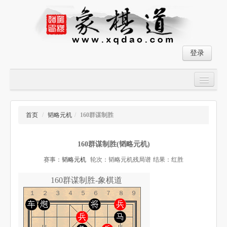
登录
首页
大师对局
首页
/
韬略元机
/
160群谋制胜
中国象棋经典残局
160群谋制胜(韬略元机)
象棋棋谱
赛事：
韬略元机
轮次：韬略元机残局谱
结果：红胜
残局破解
160群谋制胜-象棋道
象棋小游戏
１２３４５６７８９