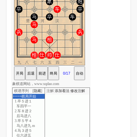
楚 河 汉 界
九八七六五四三二一
象棋道网站，www.xqdao.com
棋谱序列 [
隐藏
]
注解
添加着法
修改注解
====棋局开始
1.卒５进１
车四平一
2.车８进２
后马进八
3.卒５平４
马八进九 m
4.马３进５
仕六进五