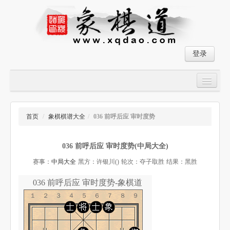
登录
首页
大师对局
首页
/
象棋棋谱大全
/
036 前呼后应 审时度势
中国象棋经典残局
036 前呼后应 审时度势(中局大全)
象棋棋谱
赛事：
中局大全
黑方：许银川()
轮次：夺子取胜
结果：黑胜
残局破解
036 前呼后应 审时度势-象棋道
象棋小游戏
１２３４５６７８９