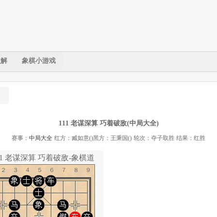
破解
象棋小游戏
111 老谋深算 巧着破敌(中局大全)
赛事：
中局大全
红方：臧如意()
黑方：王秉国()
轮次：夺子取胜
结果：红胜
11 老谋深算 巧着破敌-象棋道
１２３４５６７８９