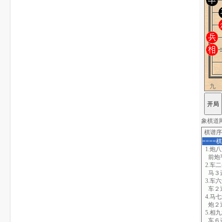
九
象棋道网站
棋谱序
====
1.炮
前炮
2.车
马３进
3.车
车２
4.马
炮２
5.相九
车６进