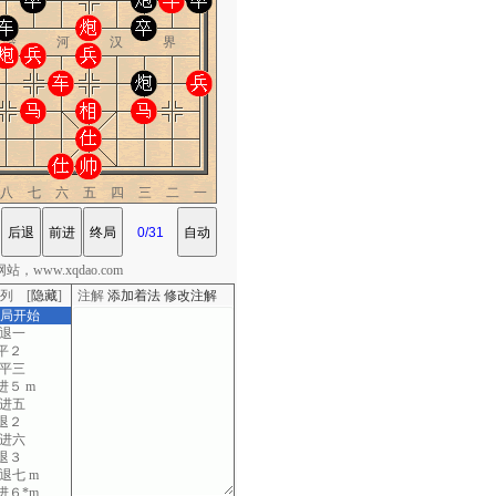
楚 河 汉 界
八七六五四三二一
，www.xqdao.com
列 [
隐藏
]
注解
添加着法
修改注解
棋局开始
八退一
平２
二平三
５ m
六进五
退２
七进六
退３
退七 m
６*m