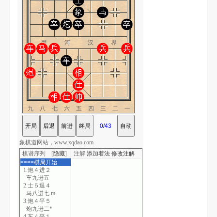
楚 河 汉 界
九八七六五四三二一
象棋道网站，www.xqdao.com
棋谱序列 [
隐藏
]
注解
添加着法
修改注解
====棋局开始
1.炮４进２
车九进五
2.士５退４
马八进七 m
3.炮４平５
炮九进二*
4.车４平１