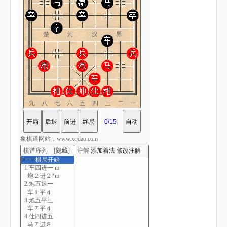
楚 河 汉 界
九八七六五四三二一
象棋道网站，www.xqdao.com
棋谱序列 [
隐藏
]
注解
添加着法
修改注解
====棋局开始
1.车四进一 m
炮２进２*m
2.炮五退一
车１平４
3.炮五平三
车７平４
4.仕四进五
马７进８