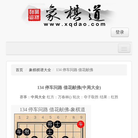
登录
首页
大师对局
首页
/
象棋棋谱大全
/
134 停车问路 借花献佛
中国象棋经典残局
134 停车问路 借花献佛(中局大全)
象棋棋谱
赛事：
中局大全
红方：万春林()
轮次：夺子取胜
结果：红胜
残局破解
134 停车问路 借花献佛-象棋道
象棋小游戏
１２３４５６７８９