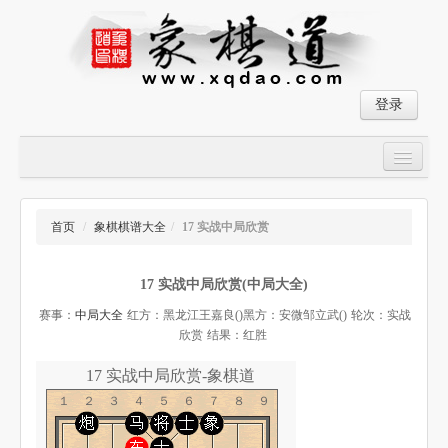
登录
首页
大师对局
首页
/
象棋棋谱大全
/
17 实战中局欣赏
中国象棋经典残局
17 实战中局欣赏(中局大全)
象棋棋谱
赛事：
中局大全
红方：黑龙江王嘉良()
黑方：安微邹立武()
轮次：实战
残局破解
欣赏
结果：红胜
象棋小游戏
17 实战中局欣赏-象棋道
１２３４５６７８９