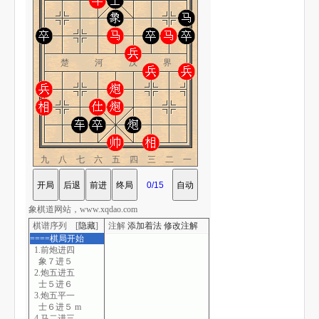
楚 河 汉 界
九八七六五四三二一
象棋道网站，www.xqdao.com
棋谱序列 [
隐藏
]
注解
添加着法
修改注解
====棋局开始
1.前炮进四
象７进５
2.炮五进五
士５进６
3.炮五平一
士６进５ m
4.马二进三