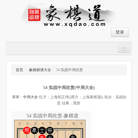
登录
首页
大师对局
首页
/
象棋棋谱大全
/
54 实战中局欣赏
中国象棋经典残局
54 实战中局欣赏(中局大全)
象棋棋谱
赛事：
中局大全
红方：上海邬正伟()
黑方：上海葛维蒲()
轮次：实战欣
残局破解
赏
结果：黑胜
象棋小游戏
54 实战中局欣赏-象棋道
１２３４５６７８９