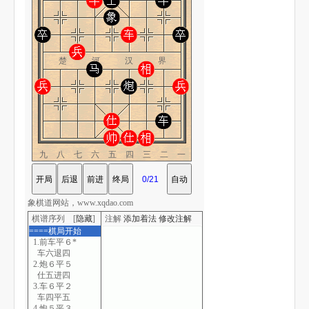
楚 河 汉 界
九八七六五四三二一
象棋道网站，www.xqdao.com
棋谱序列 [
隐藏
]
注解
添加着法
修改注解
====棋局开始
1.前车平６*
车六退四
2.炮６平５
仕五进四
3.车６平２
车四平五
4.炮５平３