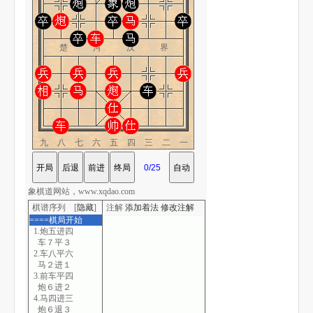
楚 河 汉 界
九八七六五四三二一
象棋道网站，www.xqdao.com
棋谱序列 [
隐藏
]
注解
添加着法
修改注解
====棋局开始
1.炮五进四
车７平３
2.车八平六
马２进１
3.前车平四
炮６进２
4.马四进三
炮６退３