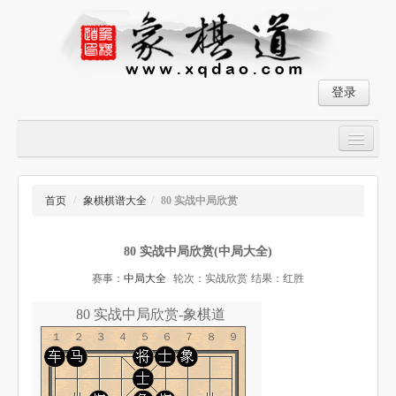
登录
首页
大师对局
首页
/
象棋棋谱大全
/
80 实战中局欣赏
中国象棋经典残局
80 实战中局欣赏(中局大全)
象棋棋谱
赛事：
中局大全
轮次：实战欣赏
结果：红胜
残局破解
80 实战中局欣赏-象棋道
象棋小游戏
１２３４５６７８９