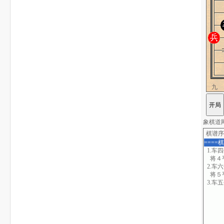
九
象棋道网站
棋谱序
====
1.车
将４
2.车
将５
3.车