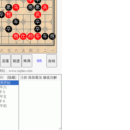
楚 河 汉 界
八七六五四三二一
，www.xqdao.com
列 [
隐藏
]
注解
添加着法
修改注解
棋局开始
四平六
平５
六平五
平６
五平四