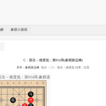
破解
象棋小游戏
C．医生－难度低：第054局(象棋路边摊)
赛事：
象棋路边摊
轮次：◇C．医生－难度低
结果：红胜
医生－难度低：第054局-象棋道
１２３４５６７８９