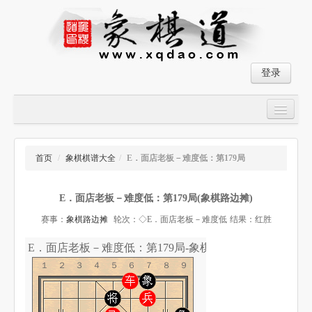
登录
首页
大师对局
首页
/
象棋棋谱大全
/
E．面店老板－难度低：第179局
中国象棋经典残局
E．面店老板－难度低：第179局(象棋路边摊)
象棋棋谱
赛事：
象棋路边摊
轮次：◇E．面店老板－难度低
结果：红胜
残局破解
E．面店老板－难度低：第179局-象棋道
象棋小游戏
１２３４５６７８９