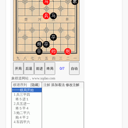
楚 河 汉 界
九八七六五四三二一
象棋道网站，www.xqdao.com
棋谱序列 [
隐藏
]
注解
添加着法
修改注解
====棋局开始
1.兵三平四
将５进１
2.兵五进一
将５平４
3.炮二平六
炮４平２
4.车四平六