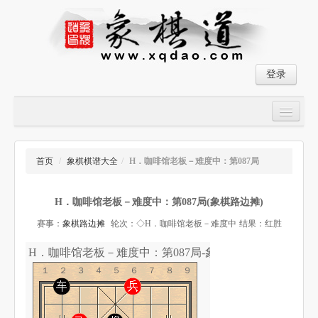
登录
首页
大师对局
首页
/
象棋棋谱大全
/
H．咖啡馆老板－难度中：第087局
中国象棋经典残局
H．咖啡馆老板－难度中：第087局(象棋路边摊)
象棋棋谱
赛事：
象棋路边摊
轮次：◇H．咖啡馆老板－难度中
结果：红胜
残局破解
H．咖啡馆老板－难度中：第087局-象棋道
象棋小游戏
１２３４５６７８９