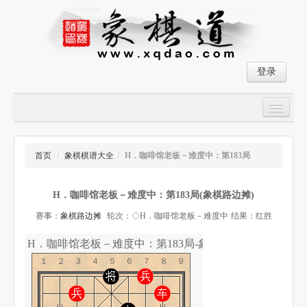
登录
首页
大师对局
首页
/
象棋棋谱大全
/
H．咖啡馆老板－难度中：第183局
中国象棋经典残局
H．咖啡馆老板－难度中：第183局(象棋路边摊)
象棋棋谱
赛事：
象棋路边摊
轮次：◇H．咖啡馆老板－难度中
结果：红胜
残局破解
H．咖啡馆老板－难度中：第183局-象棋道
象棋小游戏
１２３４５６７８９