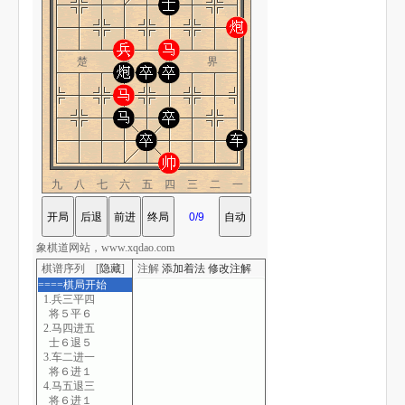
楚 河 汉 界
九八七六五四三二一
象棋道网站，www.xqdao.com
棋谱序列 [
隐藏
]
注解
添加着法
修改注解
====棋局开始
1.兵三平四
将５平６
2.马四进五
士６退５
3.车二进一
将６进１
4.马五退三
将６进１