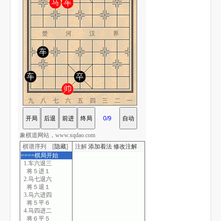
楚 河 汉 界
九八七六五四三二一
象棋道网站，www.xqdao.com
棋谱序列 [
隐藏
]
注解
添加着法
修改注解
====棋局开始
1.车六退三
将５进１
2.马七退六
将５退１
3.马六进四
将５平６
4.马四进二
将６平５