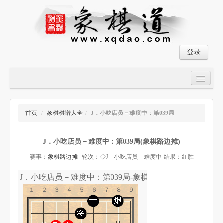
登录
首页
大师对局
首页
/
象棋棋谱大全
/
J．小吃店员－难度中：第039局
中国象棋经典残局
J．小吃店员－难度中：第039局(象棋路边摊)
象棋棋谱
赛事：
象棋路边摊
轮次：◇J．小吃店员－难度中
结果：红胜
残局破解
J．小吃店员－难度中：第039局-象棋道
象棋小游戏
１２３４５６７８９