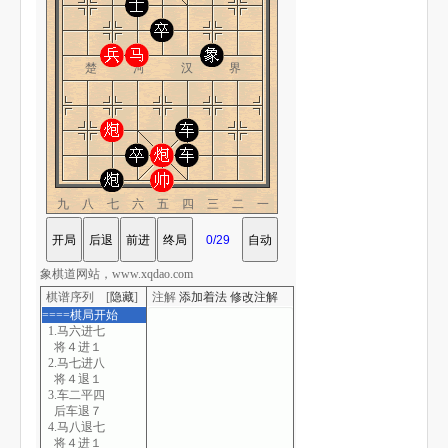
楚 河 汉 界
九八七六五四三二一
象棋道网站，www.xqdao.com
棋谱序列 [
隐藏
]
注解
添加着法
修改注解
====棋局开始
1.马六进七
将４进１
2.马七进八
将４退１
3.车二平四
后车退７
4.马八退七
将４进１