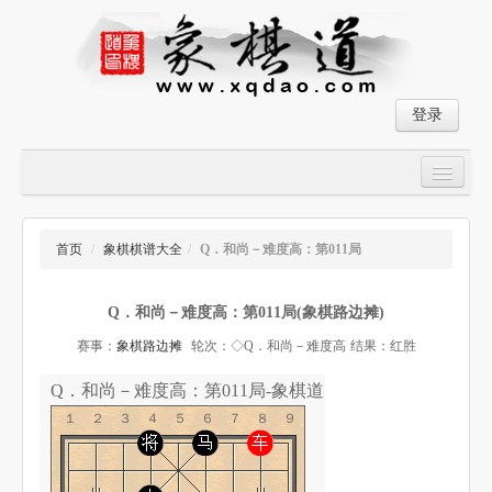
登录
首页
大师对局
首页
/
象棋棋谱大全
/
Q．和尚－难度高：第011局
中国象棋经典残局
Q．和尚－难度高：第011局(象棋路边摊)
象棋棋谱
赛事：
象棋路边摊
轮次：◇Q．和尚－难度高
结果：红胜
残局破解
Q．和尚－难度高：第011局-象棋道
象棋小游戏
１２３４５６７８９