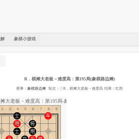
破解
象棋小游戏
R．棋摊大老板－难度高：第195局(象棋路边摊)
赛事：
象棋路边摊
轮次：◇R．棋摊大老板－难度高
结果：红胜
棋摊大老板－难度高：第195局-象棋道
１２３４５６７８９