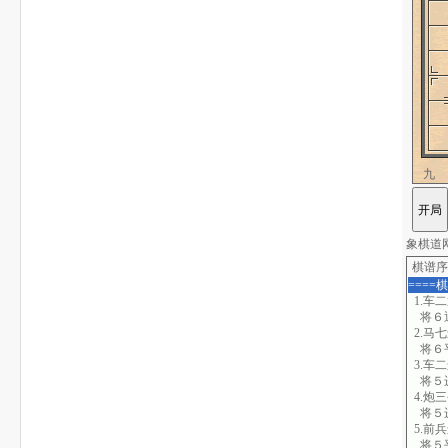
九
象棋道网站
棋谱序
====
1.车
将６
2.马
将６
3.车
将５
4.炮
将５
5.前
将５