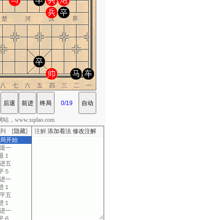
楚 河 汉 界
八七六五四三二一
，www.xqdao.com
列 [
隐藏
]
注解
添加着法
修改注解
棋局开始
二退一
退１
七进五
平５
二进一
进１
三平五
进１
兵进一
平６