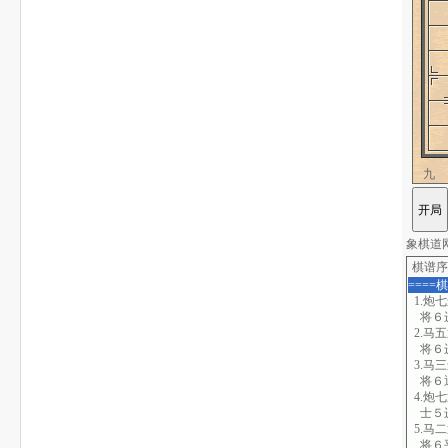
九
象棋道网站
棋谱序
====
1.炮
将６
2.马
将６
3.马
将６
4.炮
士５
5.马
将６