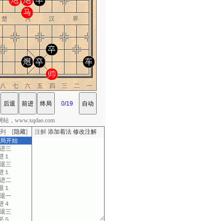
楚 河 汉 界
八七六五四三二一
，www.xqdao.com
列 [
隐藏
]
注解
添加着法
修改注解
棋局开始
七进三
进１
五退三
进１
三进二
退１
七退一
进４
二退三
平５