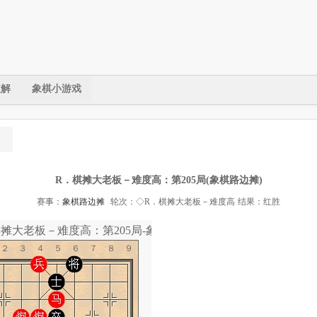
破解
象棋小游戏
R．棋摊大老板－难度高：第205局(象棋路边摊)
赛事：
象棋路边摊
轮次：◇R．棋摊大老板－难度高
结果：红胜
棋摊大老板－难度高：第205局-象棋道
１２３４５６７８９