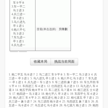
车９平８
3.车一平二
马２进３
4.兵三进一
卒３进１
5.马八进九
卒１进１
变着(单击选择)
升
降
删
6.炮八平七
马３进２
7.车九进一
卒１进１
8.兵九进一
车１进５
9.车二进四
象７进５
10.车九平四
收藏本局
挑战当前局面
车１平４
11.车四进三
车４进１
1. 炮二平五 马８进７ 2. 马二进三 车９平８ 3. 车一平二 马２进３ 4. 兵
12.仕四进五
三进一 卒３进１ 5. 马八进九 卒１进１ 6. 炮八平七 马３进２ 7. 车九进
马２进３
一 卒１进１ 8. 兵九进一 车１进５ 9. 车二进四 象７进５ 10. 车九平四 车
13.马九进八
１平４ 11. 车四进三 车４进１ 12. 仕四进五 马２进３ 13. 马九进八 车４
车４退３
退３ 14. 炮五平四 炮８平９ 15. 车二进五 马７退８ 16. 相三进五 士６进
14.炮五平四
５ 17. 炮四进一 马３退２ 18. 炮七平八 卒３进１ 19. 车四平七 车４进２
炮８平９
20. 炮八进三 车４平３ 21. 相五进七 炮２进３ 22. 相七退五 卒７进１ 23.
15.车二进五
兵三进一 象５进７ 24. 马三进四 炮９进４ 25. 马四进五 象７退５ 26. 兵
马７退８
五进一 马８进６ 27. 马五进七 马６进８ 28. 马七退六 炮２进１ 29. 炮四
16.相三进五