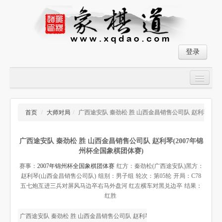
登录
首页
大师对局
首页
/
大师对局
/
广西途安队 秦劲松 胜 山西金昌销售公司队 赵利琴
中国象棋经典残局
广西途安队 秦劲松 胜 山西金昌销售公司队 赵利琴(2007年锦
象棋棋谱
州杯全国象棋团体赛)
残局破解
赛事：
2007年锦州杯全国象棋团体赛
红方：秦劲松(广西途安队)
黑方：
赵利琴(山西金昌销售公司队)
组别：男子组
轮次：第05轮
开局：C78
象棋小游戏
五七炮互进三兵对屏风马边卒右马外盘河 红左横车对黑兑边卒
结果：
红胜
广西途安队 秦劲松 胜 山西金昌销售公司队 赵利琴-象棋道