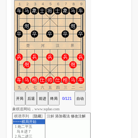
１２３４５６７８９
楚 河 汉 界
九八七六五四三二一
象棋道网站，www.xqdao.com
棋谱序列 [
隐藏
]
注解
添加着法
修改注解
====棋局开始
1.炮二平五
马８进７
2.马二进三