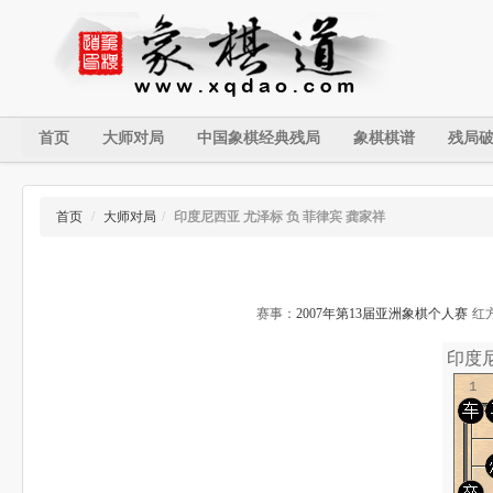
首页
大师对局
中国象棋经典残局
象棋棋谱
残局
首页
/
大师对局
/
印度尼西亚 尤泽标 负 菲律宾 龚家祥
赛事：
2007年第13届亚洲象棋个人赛
红
印度尼