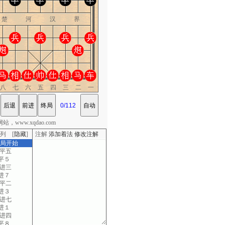
楚 河 汉 界
八七六五四三二一
，www.xqdao.com
列 [
隐藏
]
注解
添加着法
修改注解
棋局开始
二平五
平５
二进三
进７
一平二
进３
八进七
进１
二进四
平８