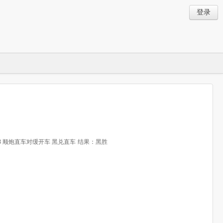
登录
3 顺炮直车对缓开车 黑兑直车
结果：黑胜