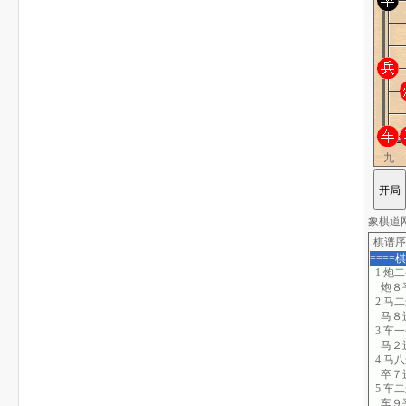
九
象棋道网站
棋谱序
====
1.炮
炮８
2.马
马８
3.车
马２
4.马
卒７
5.车
车９