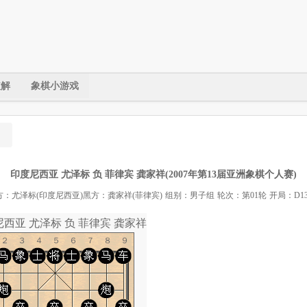
破解
象棋小游戏
印度尼西亚 尤泽标 负 菲律宾 龚家祥(2007年第13届亚洲象棋个人赛)
方：尤泽标(印度尼西亚)
黑方：龚家祥(菲律宾)
组别：男子组
轮次：第01轮
开局：D1
西亚 尤泽标 负 菲律宾 龚家祥-象棋道
１２３４５６７８９