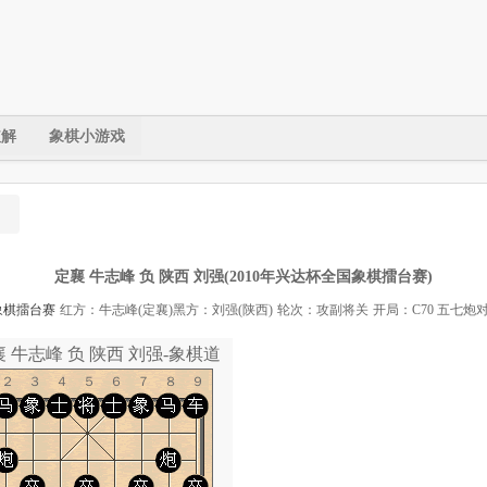
破解
象棋小游戏
定襄 牛志峰 负 陕西 刘强(2010年兴达杯全国象棋擂台赛)
象棋擂台赛
红方：牛志峰(定襄)
黑方：刘强(陕西)
轮次：攻副将关
开局：C70 五七
 牛志峰 负 陕西 刘强-象棋道
１２３４５６７８９