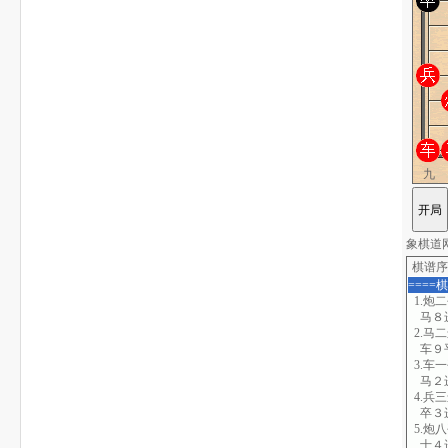
九
象棋道网站
棋谱序
====
1.炮
马８
2.马
车９
3.车
马２
4.兵
卒３
5.炮
士４