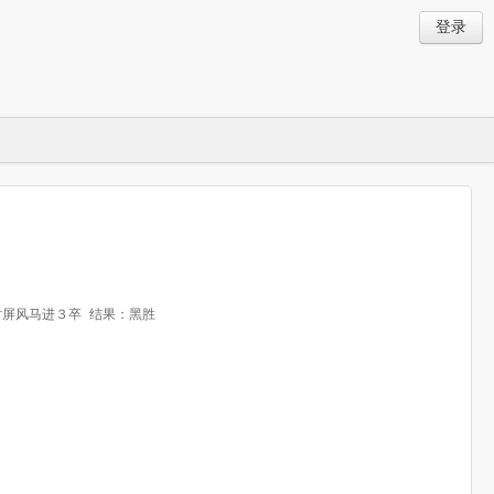
登录
炮对屏风马进３卒
结果：黑胜