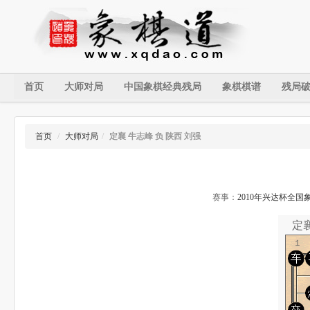
首页
大师对局
中国象棋经典残局
象棋棋谱
残局
首页
/
大师对局
/
定襄 牛志峰 负 陕西 刘强
赛事：
2010年兴达杯全国
定襄