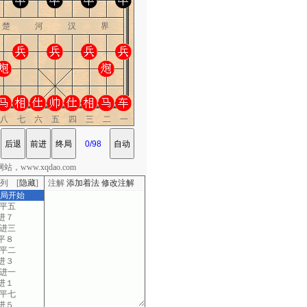
楚 河 汉 界
八七六五四三二一
，www.xqdao.com
列 [
隐藏
]
注解
添加着法
修改注解
棋局开始
二平五
进７
二进三
平８
一平二
进３
三进一
进１
八平七
进５