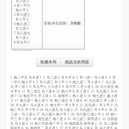
马２进３
4.车一平六
炮２平１
5.车六进三
车１平２
变着(单击选择)
升
降
删
6.炮八进二
车２进４
7.马八进九
卒７进１
8.车九平八
士６进５
9.车六平二
卒１进１
10.仕六进五
收藏本局
挑战当前局面
炮８平９
11.车二进五
马７退８
1. 炮二平五 马８进７ 2. 马二进三 车９平８ 3. 车一进一 马２进３ 4. 车
12.炮八平七
一平六 炮２平１ 5. 车六进三 车１平２ 6. 炮八进二 车２进４ 7. 马八进
车２进５
九 卒７进１ 8. 车九平八 士６进５ 9. 车六平二 卒１进１ 10. 仕六进五 炮
13.马九退八
８平９ 11. 车二进五 马７退８ 12. 炮八平七 车２进５ 13. 马九退八 马８
马８进７
进７ 14. 炮五平七 卒３进１ 15. 前炮平二 炮１进４ 16. 炮七进三 象３进
14.炮五平七
５ 17. 炮七进一 炮１进３ 18. 相三进五 马７进６ 19. 仕五退六 卒１进１
卒３进１
20. 兵七进一 马６进４ 21. 炮七平一 卒１平２ 22. 兵五进一 卒２平３ 23.
15.前炮平二
炮二平六 卒３平４ 24. 马八进九 马３进２ 25. 马九进八 卒４平５ 26. 兵
炮１进４
三进一 马２进４ 27. 马八退六 炮９平７ 28. 马六退七 炮１平２ 29. 炮一
16.炮七进三
平三 卒７进１ 30. 相五进三 炮７进３ 31. 马三进二 前卒进１ 32. 仕四进
象３进５
五 马４进３ 33. 炮三平四 炮７平３ 34. 炮四退五 前卒进１ 35. 马二退四
17.炮七进一
前卒平６ 36. 炮四平二 卒６进１ 37. 仕五进六 马３退４ 38. 马七进九 马