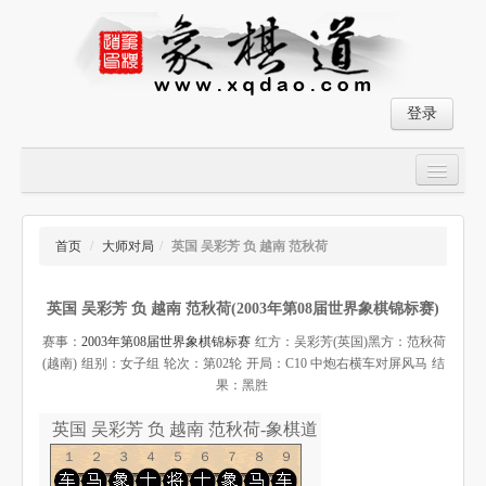
登录
首页
大师对局
首页
/
大师对局
/
英国 吴彩芳 负 越南 范秋荷
中国象棋经典残局
英国 吴彩芳 负 越南 范秋荷(2003年第08届世界象棋锦标赛)
象棋棋谱
赛事：
2003年第08届世界象棋锦标赛
红方：吴彩芳(英国)
黑方：范秋荷
残局破解
(越南)
组别：女子组
轮次：第02轮
开局：C10 中炮右横车对屏风马
结
果：黑胜
象棋小游戏
英国 吴彩芳 负 越南 范秋荷-象棋道
１２３４５６７８９