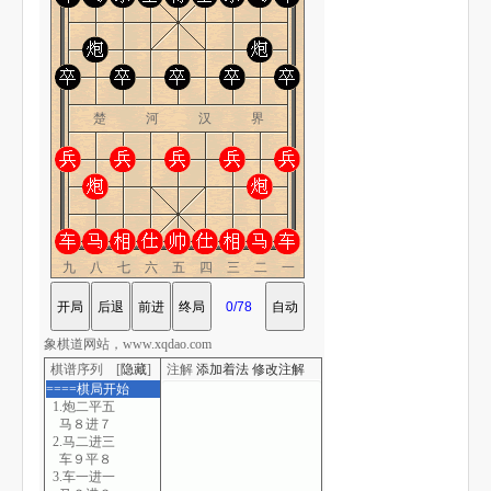
楚 河 汉 界
九八七六五四三二一
象棋道网站，www.xqdao.com
棋谱序列 [
隐藏
]
注解
添加着法
修改注解
====棋局开始
1.炮二平五
马８进７
2.马二进三
车９平８
3.车一进一